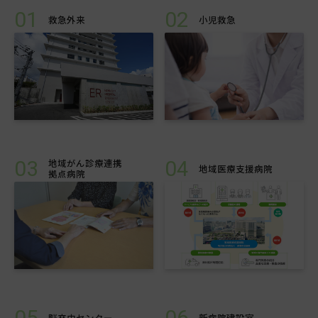
01
02
救急外来
小児救急
03
04
地域がん診療連携
地域医療支援病院
拠点病院
05
06
脳卒中センター
新病院建設室