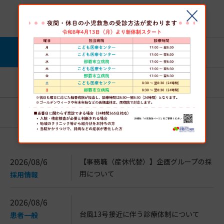
おしらせ
すべて
重要なおしらせ
患者一般
医療関係者
講座・イベント
採用情報
入札情報
2026/08/6
【事務職（産休代替）】企画グループの採
用について
採用情報
2026/08/6
台風13号接近に伴う診療体制について
患者一般