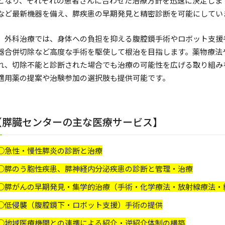
となり、それぞれの患者さんに合わせた治療方針を迅速に決定します
など最新機器を備え、膵疾患の早期発見と精密診断を可能にしてい
外科治療では、身体への負担を抑える腹腔鏡手術やロボット支援
器合併切除など高度な手術を駆使して根治を目指します。薬物療法
れ、切除不能と診断された場合でも治療の可能性を広げる取り組み
適用薬の提案や治験参加の選択肢も提供可能です。
【膵臓センターの主な医療サービス】
○急性・慢性膵炎の診断と治療
○膵のう胞性疾患、膵神経内分泌疾患の診断と管理・治療
○膵がんの早期発見・集学的治療（手術・化学療法・放射線療法・
○低侵襲（腹腔鏡下・ロボット支援）手術の提供
○地域医療機関との連携による紹介・逆紹介体制の構築