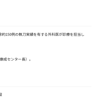
除約150例の執刀実績を有する外科医が診療を担当し
康成センター長）。
設