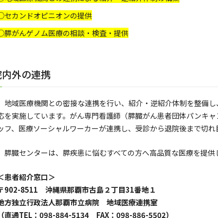
○セカンドオピニオンの提供
○膵がんゲノム医療の相談・検査・提供
院内外の連携
地域医療機関との密接な連携を行い、紹介・逆紹介体制を整備し、
応を実施しています。がん専門看護師（膵臓がん患者団体パンキャ
ッフ、医療ソーシャルワーカーが連携し、受診から退院後まで切れ
膵臓センターは、膵疾患に悩むすべての方へ高品質な医療を提供
＜患者紹介窓口＞
〒902-8511 沖縄県那覇市古島２丁目31番地１
地方独立行政法人那覇市立病院 地域医療連携室
（直通TEL：098-884-5134 FAX：098-886-5502）