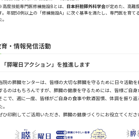
※高度技能専門医修練施設Bとは、
日本肝胆膵外科学会
が定めた、高難
す。年間50例以上の「修練施設A」に次ぐ基準を満たし、専門医を育て
た。
教育・情報発信活動
「膵曜日アクション」を推進します
当院の膵臓センターは、皆様の大切な膵臓を守るために日々活動を
するのはもちろんですが、膵臓の健康を守るためには、皆様ご自身
そこで、週に一度、皆様がご自身の食事や飲酒習慣、体調を振り返
た。
ぜひ印刷してご活用いただき、膵臓の健康づくりにお役立てくださ