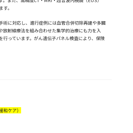
。また、高精度CT・MRI・超音波内視鏡（EUS）
ます。
手術に対応し、進行症例には血管合併切除再建や多臓
や放射線療法を組み合わせた集学的治療にも力を入
を行っています。がん遺伝子パネル検査により、保険
緩和ケア）