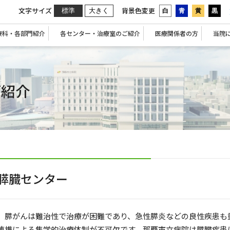
文字サイズ
背景色変更
標準
大きく
白
青
黄
黒
療科・各部門紹介
各センター・治療室のご紹介
医療関係者の方
当院
ご紹介
膵臓センター
膵がんは難治性で治療が困難であり、急性膵炎などの良性疾患も
連携による集学的治療体制が不可欠です。那覇市立病院は膵臓疾患