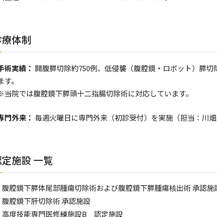
診療体制
手術実績：
開腹膵切除約750例、低侵襲（腹腔鏡・ロボット）膵切
ます。
※当院では腹腔鏡下膵頭十二指腸切除術に対応しています。
専門外来：
毎週火曜日に専門外来（初診受付）を実施（担当：川畑
認定施設 一覧
腹腔鏡下膵体尾部腫瘍切除術および腹腔鏡下膵腫瘍核出術 承認施
腹腔鏡下肝切除術 承認施設
高度技能専門医修練施設B 認定施設