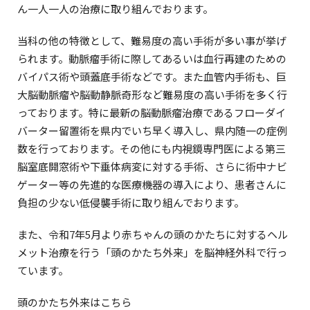
ん一人一人の治療に取り組んでおります。
当科の他の特徴として、難易度の高い手術が多い事が挙げ
られます。動脈瘤手術に際してあるいは血行再建のための
バイパス術や頭蓋底手術などです。また血管内手術も、巨
大脳動脈瘤や脳動静脈奇形など難易度の高い手術を多く行
っております。特に最新の脳動脈瘤治療であるフローダイ
バーター留置術を県内でいち早く導入し、県内随一の症例
数を行っております。その他にも内視鏡専門医による第三
脳室底開窓術や下垂体病変に対する手術、さらに術中ナビ
ゲーター等の先進的な医療機器の導入により、患者さんに
負担の少ない低侵襲手術に取り組んでおります。
また、令和7年5月より赤ちゃんの頭のかたちに対するヘル
メット治療を行う「頭のかたち外来」を脳神経外科で行っ
ています。
頭のかたち外来はこちら