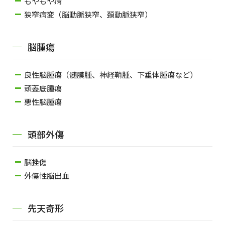
もやもや病
狭窄病変（脳動脈狭窄、頚動脈狭窄）
脳腫瘍
良性脳腫瘍（髄膜腫、神経鞘腫、下垂体腫瘍など）
頭蓋底腫瘍
悪性脳腫瘍
頭部外傷
脳挫傷
外傷性脳出血
先天奇形