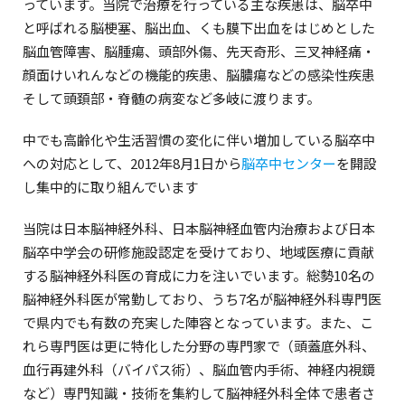
っています。当院で治療を行っている主な疾患は、脳卒中
と呼ばれる脳梗塞、脳出血、くも膜下出血をはじめとした
脳血管障害、脳腫瘍、頭部外傷、先天奇形、三叉神経痛・
顔面けいれんなどの機能的疾患、脳膿瘍などの感染性疾患
そして頭頚部・脊髄の病変など多岐に渡ります。
中でも高齢化や生活習慣の変化に伴い増加している脳卒中
への対応として、2012年8月1日から
脳卒中センター
を開設
し集中的に取り組んでいます
当院は日本脳神経外科、日本脳神経血管内治療および日本
脳卒中学会の研修施設認定を受けており、地域医療に貢献
する脳神経外科医の育成に力を注いでいます。総勢10名の
脳神経外科医が常勤しており、うち7名が脳神経外科専門医
で県内でも有数の充実した陣容となっています。また、こ
れら専門医は更に特化した分野の専門家で（頭蓋底外科、
血行再建外科（バイパス術）、脳血管内手術、神経内視鏡
など）専門知識・技術を集約して脳神経外科全体で患者さ