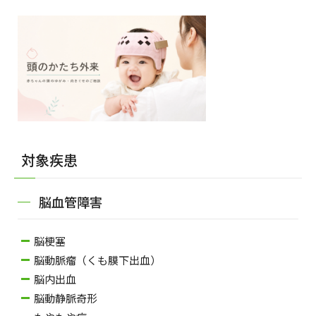
対象疾患
脳血管障害
脳梗塞
脳動脈瘤（くも膜下出血）
脳内出血
脳動静脈奇形