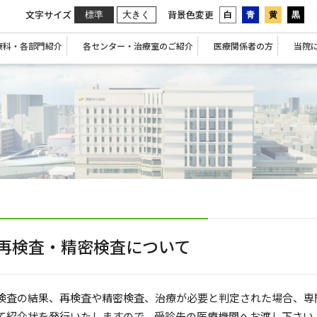
文字サイズ
背景色変更
標準
大きく
白
青
黄
黒
療科・各部門紹介
各センター・治療室のご紹介
医療関係者の方
当院
再検査・精密検査について
検査の結果、再検査や精密検査、治療が必要と判定された場合、専
て紹介状を発行いたしますので、受診先の医療機関へお渡し下さい