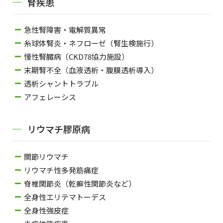
腎疾患
急性腎障害・電解質異常
糸球体腎炎・ネフローゼ（腎生検施行）
慢性腎臓病（CKD78協力施設）
末期腎不全（血液透析・腹膜透析導入）
透析シャントトラブル
アフェレーシス
リウマチ膠原病
関節リウマチ
リウマチ性多発筋痛症
脊椎関節炎（乾癬性関節炎など）
全身性エリテマトーデス
全身性強皮症