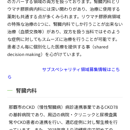
のカバーする領域の両方を扱っております。腎臓内科とリ
ウマチ膠原病内科には深い関わりがあり、治療に使用する
薬剤も共通する点が多くみられます。リウマチ膠原病領域
の特殊な治療の1つに、腎臓内科でしか行うことが出来ない
治療（血漿交換等）があり、双方を扱う当科ではそのよう
な症例に対してもスムーズに治療を行うことが可能です。
患者さん毎に個別化した医療を提供する事（shared
decision making）を心がけています。
サブスペシャリティ領域募集情報はこち
ら
腎臓内科
那覇市のCKD（慢性腎臓病）病診連携事業であるCKD78
の基幹病院であり、周辺の病院・クリニックと尿検査異
常やCKD患者の連携を行い、適応症例に対し腎生検を行
っています。また、2018年度より沖縄県内で初めての