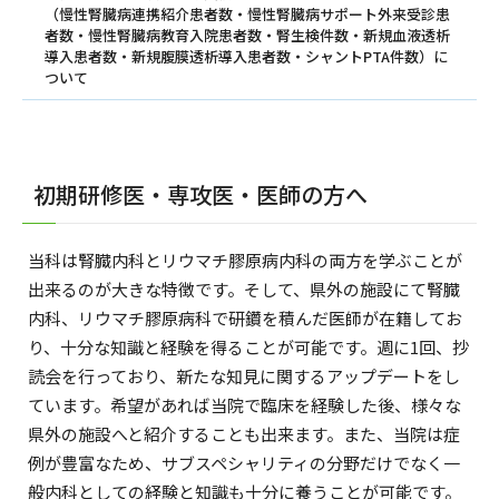
（慢性腎臓病連携紹介患者数・慢性腎臓病サポート外来受診患
者数・慢性腎臓病教育入院患者数・腎生検件数・新規血液透析
導入患者数・新規腹膜透析導入患者数・シャントPTA件数）に
ついて
初期研修医・専攻医・医師の方へ
当科は腎臓内科とリウマチ膠原病内科の両方を学ぶことが
出来るのが大きな特徴です。そして、県外の施設にて腎臓
内科、リウマチ膠原病科で研鑽を積んだ医師が在籍してお
り、十分な知識と経験を得ることが可能です。週に1回、抄
読会を行っており、新たな知見に関するアップデートをし
ています。希望があれば当院で臨床を経験した後、様々な
県外の施設へと紹介することも出来ます。また、当院は症
例が豊富なため、サブスペシャリティの分野だけでなく一
般内科としての経験と知識も十分に養うことが可能です。