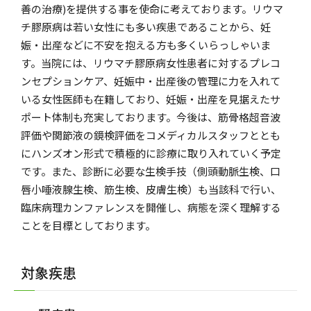
善の治療)を提供する事を使命に考えております。リウマ
チ膠原病は若い女性にも多い疾患であることから、妊
娠・出産などに不安を抱える方も多くいらっしゃいま
す。当院には、リウマチ膠原病女性患者に対するプレコ
ンセプションケア、妊娠中・出産後の管理に力を入れて
いる女性医師も在籍しており、妊娠・出産を見据えたサ
ポート体制も充実しております。今後は、筋骨格超音波
評価や関節液の鏡検評価をコメディカルスタッフととも
にハンズオン形式で積極的に診療に取り入れていく予定
です。また、診断に必要な生検手技（側頭動脈生検、口
唇小唾液腺生検、筋生検、皮膚生検）も当該科で行い、
臨床病理カンファレンスを開催し、病態を深く理解する
ことを目標としております。
対象疾患