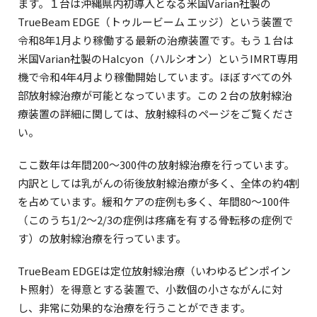
ます。１台は沖縄県内初導入となる米国Varian社製の
TrueBeam EDGE（トゥルービーム エッジ）という装置で
令和8年1月より稼働する最新の治療装置です。もう１台は
米国Varian社製のHalcyon（ハルシオン）というIMRT専用
機で令和4年4月より稼働開始しています。ほぼすべての外
部放射線治療が可能となっています。この２台の放射線治
療装置の詳細に関しては、放射線科のページをご覧くださ
い。
ここ数年は年間200～300件の放射線治療を行っています。
内訳としては乳がんの術後放射線治療が多く、全体の約4割
を占めています。緩和ケアの症例も多く、年間80～100件
（このうち1/2～2/3の症例は疼痛を有する骨転移の症例で
す）の放射線治療を行っています。
TrueBeam EDGEは定位放射線治療（いわゆるピンポイン
ト照射）を得意とする装置で、小数個の小さながんに対
し、非常に効果的な治療を行うことができます。