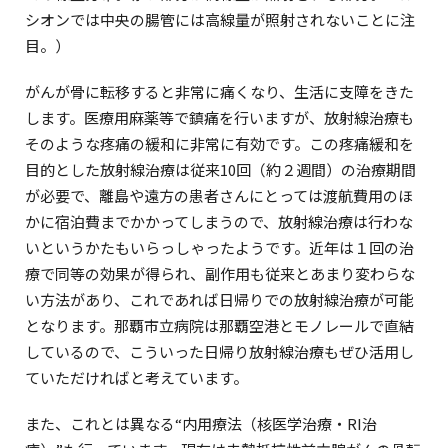
シオンでは中央の腸管には高線量が照射されないことに注
目。）
がんが骨に転移すると非常に痛くなり、生活に支障をきた
します。医療用麻薬等で鎮痛を行いますが、放射線治療も
そのような疼痛の緩和に非常に有効です。この疼痛緩和を
目的とした放射線治療は従来10回（約２週間）の治療期間
が必要で、離島や遠方の患者さんにとっては渡航費用のほ
かに宿泊費までかかってしまうので、放射線治療は行わな
いというかたもいらっしゃったようです。近年は１回の治
療で同等の効果が得られ、副作用も従来とあまり変わらな
い方法があり、これであれば日帰りでの放射線治療が可能
となります。那覇市立病院は那覇空港とモノレールで直結
しているので、こういった日帰り放射線治療もぜひ活用し
ていただければと考えています。
また、これとは異なる“内用療法（核医学治療・RI治