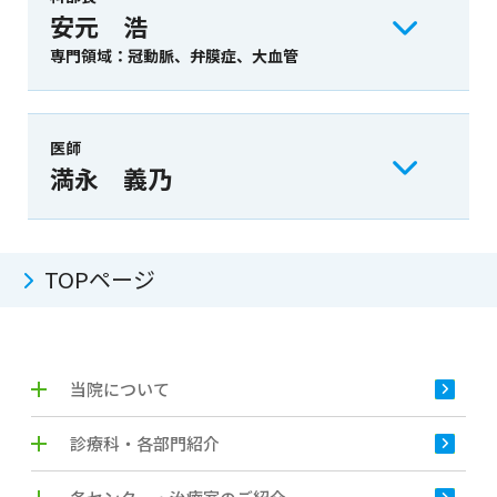
安元 浩
専門領域：冠動脈、弁膜症、大血管
医師
満永 義乃
TOPページ
当院について
診療科・各部門紹介