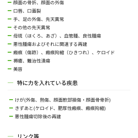
顔面の骨折、顔面の外傷
口唇、口蓋裂
手、足の外傷、先天異常
その他の先天異常
母斑（ほくろ、あざ）、血管腫、良性腫瘍
悪性腫瘍およびそれに関連する再建
瘢痕（傷跡）、瘢痕拘縮（ひきつれ）、ケロイド
褥瘡、難治性潰瘍
美容
特に力を入れている疾患
けが(外傷、熱傷、顔面軟部損傷・顔面骨骨折)
きずあと(ケロイド、肥厚性瘢痕、瘢痕拘縮)
悪性腫瘍切除後の再建
リンク等