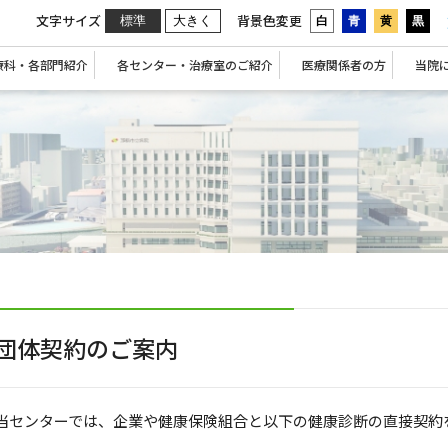
文字サイズ
背景色変更
標準
大きく
白
青
黄
黒
療科・各部門紹介
各センター・治療室のご紹介
医療関係者の方
当院
団体契約のご案内
当センターでは、企業や健康保険組合と以下の健康診断の直接契約