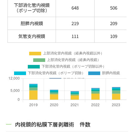
下部消化管内視鏡
648
506
（ポリープ切除）
胆膵内視鏡
219
209
気管支内視鏡
111
109
内視鏡的粘膜下層剥離術 件数