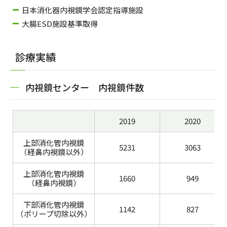
日本消化器内視鏡学会認定指導施設
大腸ESD施設基準取得
診療実績
内視鏡センター 内視鏡件数
2019
2020
上部消化管内視鏡
5231
3063
（経鼻内視鏡以外）
上部消化管内視鏡
1660
949
（経鼻内視鏡）
下部消化管内視鏡
1142
827
（ポリープ切除以外）