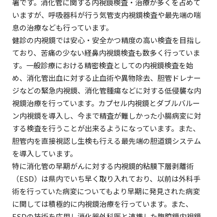
署です。消化管に関する内視鏡検査・治療が多くを占めて
いますが、呼吸器科が行う気管支内視鏡検査や最先端の喘
息の治療なども行っています。
健診の内視鏡では安心・安全かつ精度の高い検査を目指し
ており、苦痛の少ない経鼻内視鏡検査も数多く行っていま
す。一般診療における精密検査としての内視鏡検査を始
め、消化管出血に対する止血術や異物除去、胆管ドレナー
ジなどの緊急内視鏡、消化管腫瘍などに対する低侵襲な内
視鏡治療を行っています。カプセル内視鏡とダブルバルー
ン内視鏡を導入し、今まで精査が難しかった小腸病変に対
する検査を行うことが出来るようになっています。また、
胆管内を直接視認し生検も行える最先端の胆道鏡システム
を導入しています。
特に消化管の早期がんに対する内視鏡的粘膜下層剥離術
（ESD）は県内でいち早く取り入れており、以前は外科手
術を行っていた病変についてもより早期に発見された病変
に関しては積極的に内視鏡治療を行っています。また、
ESDの技術を応用し消化器外科医と連携した腹腔鏡内視鏡