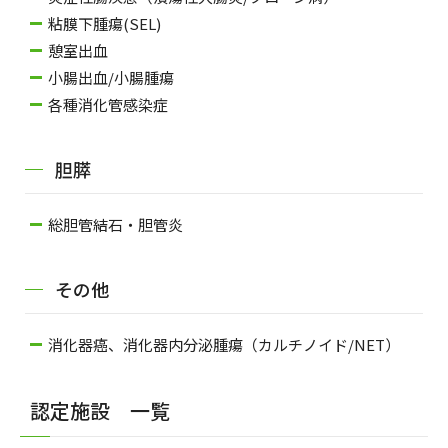
粘膜下腫瘍(SEL)
憩室出血
小腸出血/小腸腫瘍
各種消化管感染症
胆膵
総胆管結石・胆管炎
その他
消化器癌、消化器内分泌腫瘍（カルチノイド/NET）
認定施設 一覧