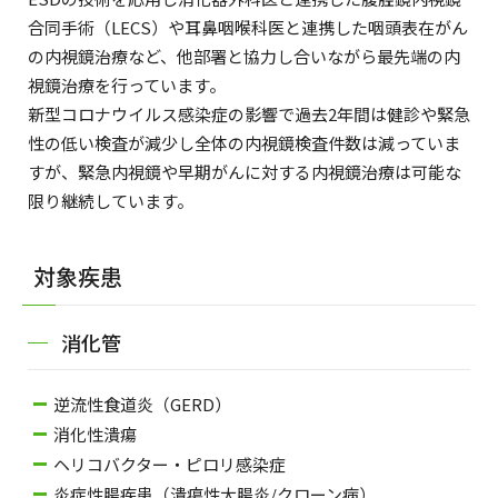
合同手術（LECS）や耳鼻咽喉科医と連携した咽頭表在がん
の内視鏡治療など、他部署と協力し合いながら最先端の内
視鏡治療を行っています。
新型コロナウイルス感染症の影響で過去2年間は健診や緊急
性の低い検査が減少し全体の内視鏡検査件数は減っていま
すが、緊急内視鏡や早期がんに対する内視鏡治療は可能な
限り継続しています。
対象疾患
消化管
逆流性食道炎（GERD）
消化性潰瘍
ヘリコバクター・ピロリ感染症
炎症性腸疾患（潰瘍性大腸炎/クローン病）