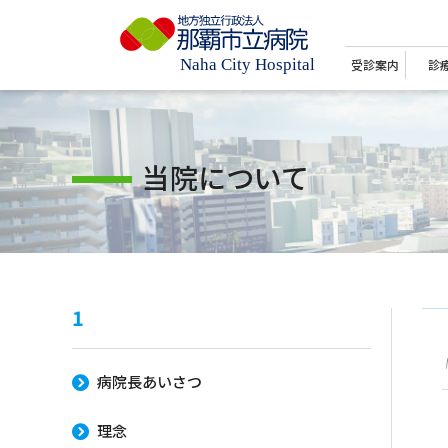
受診案内
診
当院について
1
病院長あいさつ
理念