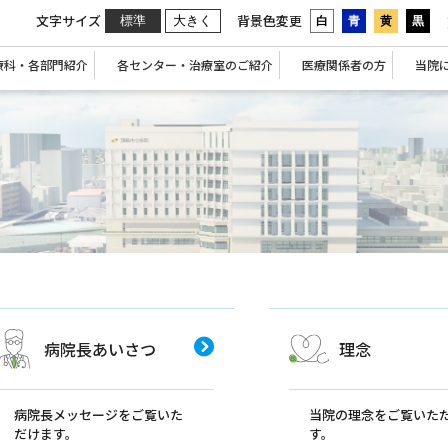
文字サイズ
背景色変更
標準
大きく
白
青
黄
黒
療科・各部門紹介
各センター・治療室のご紹介
医療関係者の方
当院
病院長あいさつ
理念
病院長メッセージをご覧いた
当院の理念をご覧いた
だけます。
す。