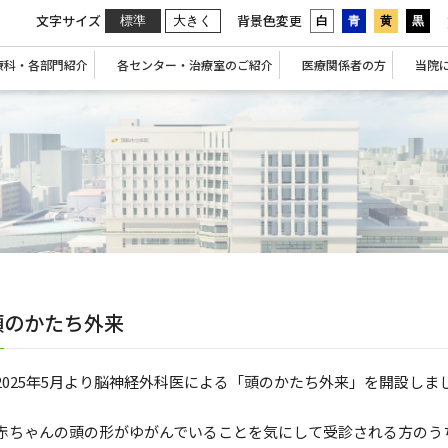
文字サイズ
背景色変更
標準
大きく
白
青
黄
黒
療科・各部門紹介
各センター・治療室のご紹介
医療関係者の方
当院
頭のかたち外来
2025年5月より脳神経外科医による「頭のかたち外来」を開設しま
赤ちゃんの頭の形がゆがんでいることを気にして受診される方のう