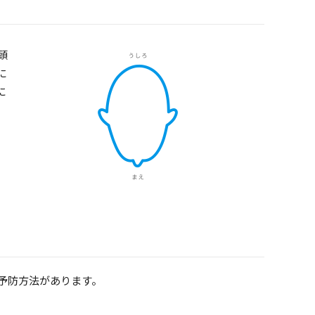
頭
に
に
予防方法があります。