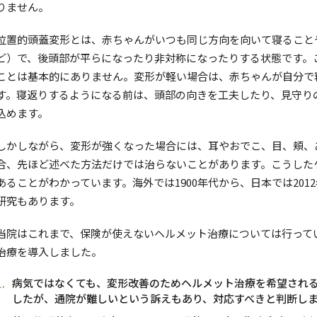
りません。
位置的頭蓋変形とは、赤ちゃんがいつも同じ方向を向いて寝ること
ど）で、後頭部が平らになったり非対称になったりする状態です。
ことは基本的にありません。変形が軽い場合は、赤ちゃんが自分で
す。寝返りするようになる前は、頭部の向きを工夫したり、見守り
込めます。
しかしながら、変形が強くなった場合には、耳やおでこ、目、頬、
合、先ほど述べた方法だけでは治らないことがあります。こうした
あることがわかっています。海外では1900年代から、日本では20
研究もあります。
当院はこれまで、保険が使えないヘルメット治療については行って
治療を導入しました。
病気ではなくても、変形改善のためヘルメット治療を希望され
したが、通院が難しいという訴えもあり、対応すべきと判断し