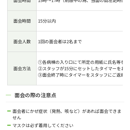
面会時間
15時～17時（制限中の為、当面の間左記時間
面会時間
15分以内
面会人数
1回の面会者は2名まで
①各病棟の入り口にて所定の用紙に氏名等をご
面会方法
②スタッフが15分にセットしたタイマーをお
③面会終了時にタイマーをスタッフにご返却く
面会の際の注意点
面会者にかぜ症状（発熱、咳など）があれば面会できま
せん
マスクは必ず着用してください