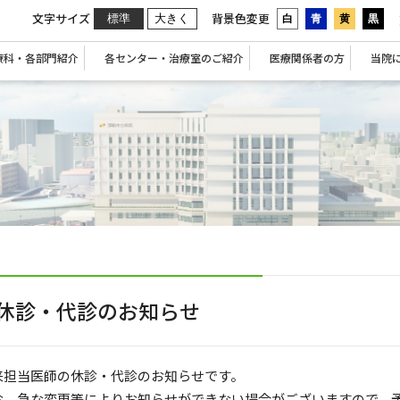
文字サイズ
背景色変更
標準
大きく
白
青
黄
黒
療科・各部門紹介
各センター・治療室のご紹介
医療関係者の方
当院
休診・代診のお知らせ
来担当医師の休診・代診のお知らせです。
お、急な変更等によりお知らせができない場合がございますので、