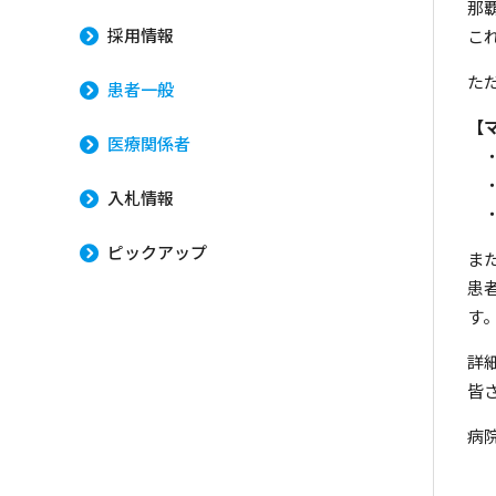
那
採用情報
こ
た
患者一般
【
医療関係者
・
・
入札情報
・I
ピックアップ
ま
患
す
詳
皆
病