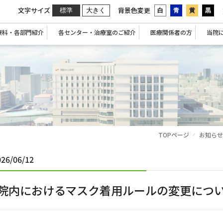
文字サイズ
背景色変更
標準
大きく
白
青
黄
黒
療科・各部門紹介
各センター・治療室のご紹介
医療関係者の方
当院
TOPページ
お知らせ
026/06/12
院内におけるマスク着用ルールの変更につ