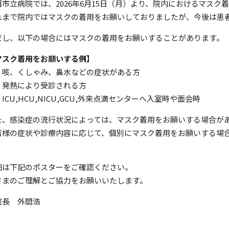
覇市立病院では、2026年6月15日（月）より、院内におけるマスク
れまで院内ではマスクの着用をお願いしておりましたが、今後は患
だし、以下の場合にはマスクの着用をお願いすることがあります。
マスク着用をお願いする例】
咳、くしゃみ、鼻水などの症状がある方
発熱により受診される方
CU,HCU,NICU,GCU,外来点滴センターへ入室時や面会時
た、感染症の流行状況によっては、マスク着用をお願いする場合が
者様の症状や診療内容に応じて、個別にマスク着用をお願いする場
。
細は下記のポスターをご確認ください。
さまのご理解とご協力をお願いいたします。
院長 外間浩