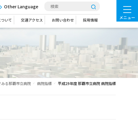
Other Language
メニュー
について
交通アクセス
お問い合わせ
採用情報
でみる那覇市立病院
病院指標
平成29年度 那覇市立病院 病院指標