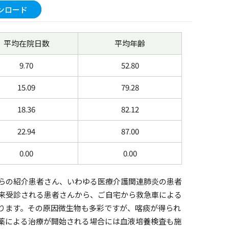
ンロード
平均在院日数
平均年齢
9.70
52.80
15.09
79.28
18.36
82.12
22.94
87.00
0.00
0.00
らの紹介患者さん、いわゆる医療介護関連肺炎の患者
来受診される患者さんから、ご自宅から救急車による
ります。その原因微生物も多彩ですが、喀痰が得られ
薬による治療が開始される場合には血液培養検査も施