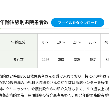
1.年齢階級別退院患者数
ファイルをダウンロード
年齢区分
0 ～
10 ～
20 ～
30 ～
40
患者数
2296
393
339
637
8
当院は24時間365日救急患者さんを受け入れており、特に小児科
の為10歳未満の小児科入院患者さんの約半数は急病センターを経
隣のクリニックや、介護施設からの紹介入院も多く、５０歳以上の
療拠点病院の為、悪性腫瘍の紹介患者も多く、好発年齢の高齢者が