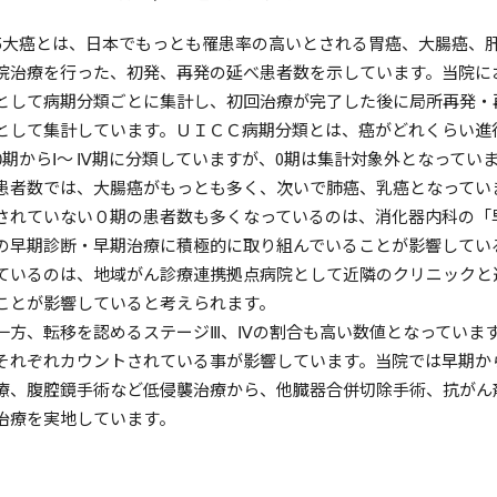
5大癌とは、日本でもっとも罹患率の高いとされる胃癌、大腸癌、
院治療を行った、初発、再発の延べ患者数を示しています。当院に
として病期分類ごとに集計し、初回治療が完了した後に局所再発・
として集計しています。ＵＩＣＣ病期分類とは、癌がどれくらい進行
0期からⅠ～ Ⅳ期に分類していますが、0期は集計対象外となってい
患者数では、大腸癌がもっとも多く、次いで肺癌、乳癌となってい
されていない０期の患者数も多くなっているのは、消化器内科の「
の早期診断・早期治療に積極的に取り組んでいることが影響してい
ているのは、地域がん診療連携拠点病院として近隣のクリニックと
ことが影響していると考えられます。
一方、転移を認めるステージⅢ、Ⅳの割合も高い数値となっていま
それぞれカウントされている事が影響しています。当院では早期か
療、腹腔鏡手術など低侵襲治療から、他臓器合併切除手術、抗がん
治療を実地しています。