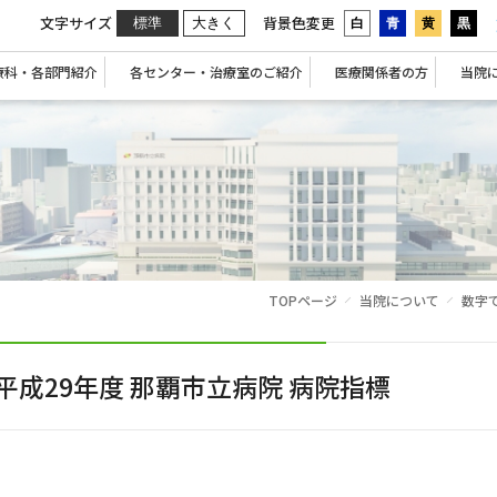
文字サイズ
背景色変更
標準
大きく
白
青
黄
黒
療科・各部門紹介
各センター・治療室のご紹介
医療関係者の方
当院
TOPページ
当院について
数字
平成29年度 那覇市立病院 病院指標