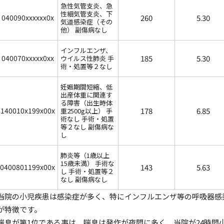
急性気管支炎、急
性細気管支炎、下
040090xxxxxx0x
260
5.30
気道感染症（その
他） 副傷病なし
インフルエンザ、
040070xxxxx0xx
185
5.30
ウイルス性肺炎 手
術・処置等２なし
妊娠期間短縮、低
出産体重に関連す
る障害（出生時体
140010x199x00x
178
6.85
重2500g以上） 手
術なし 手術・処置
等２なし 副傷病な
し
肺炎等（1歳以上
15歳未満） 手術な
0400801199x00x
143
5.63
し 手術・処置等２
なし 副傷病なし
当院の小児疾患は感染症が多く、特にインフルエンザ等の呼吸器感
が特徴です。
喘息が第1位である事は、喘息は発作が夜間に多く、当院が24時間