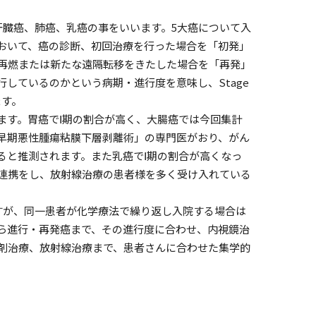
肝臓癌、肺癌、乳癌の事をいいます。5大癌について入
おいて、癌の診断、初回治療を行った場合を「初発」
再燃または新たな遠隔転移をきたした場合を「再発」
しているのかという病期・進行度を意味し、Stage
ます。
ます。胃癌でⅠ期の割合が高く、大腸癌では今回集計
早期悪性腫瘍粘膜下層剥離術」の専門医がおり、がん
ると推測されます。また乳癌でⅠ期の割合が高くなっ
連携をし、放射線治療の患者様を多く受け入れている
すが、同一患者が化学療法で繰り返し入院する場合は
ら進行・再発癌まで、その進行度に合わせ、内視鏡治
剤治療、放射線治療まで、患者さんに合わせた集学的