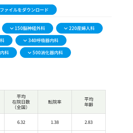
ファイルをダウンロード
150脳神経外科
220産婦人科
器科
340呼吸器内科
液内科
500消化器内科
平均
平均
在院日数
転院率
年齢
（全国）
6.32
1.38
2.83