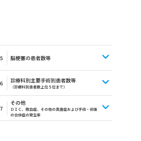
5
脳梗塞の患者数等
診療科別主要手術別患者数等
6
（診療科別患者数上位５位まで）
その他
7
ＤＩＣ、敗血症、その他の真菌症および手術・術後
の合併症の発生率