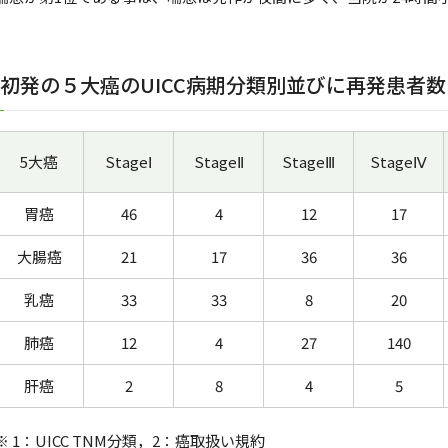
3.初発の５大癌のUICC病期分類別並びに再発患者数
5大癌
StageⅠ
StageⅡ
StageⅢ
StageⅣ
胃癌
46
4
12
17
大腸癌
21
17
36
36
乳癌
33
33
8
20
肺癌
12
4
27
140
肝癌
2
8
4
5
※ 1：UICC TNM分類，2：癌取扱い規約