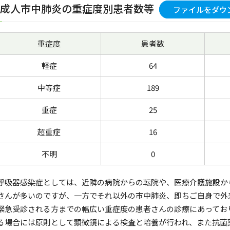
4.成人市中肺炎の重症度別患者数等
ファイルをダウ
重症度
患者数
軽症
64
中等症
189
重症
25
超重症
16
不明
0
呼吸器感染症としては、近隣の病院からの転院や、医療介護施設か
さんが多いのですが、一方でそれ以外の市中肺炎、即ちご自身で外
緊急受診される方までの幅広い重症度の患者さんの診療にあってお
る場合には原則として顕微鏡による検査と培養が行われ、また抗菌