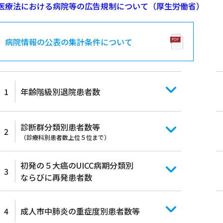
医療法における病院等の広告規制について（厚生労働省）
病院情報の公表の集計条件について
1
年齢階級別退院患者数
診断群分類別患者数等
2
（診療科別患者数上位５位まで）
初発の５大癌のUICC病期分類別
3
ならびに再発患者数
4
成人市中肺炎の重症度別患者数等