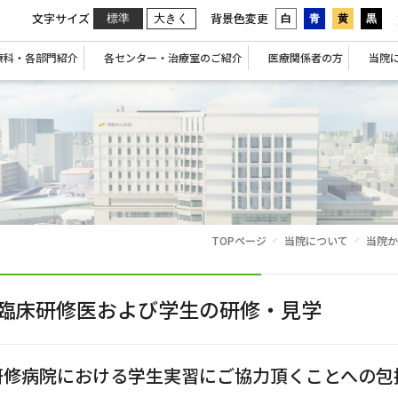
文字サイズ
背景色変更
標準
大きく
白
青
黄
黒
療科・各部門紹介
各センター・治療室のご紹介
医療関係者の方
当院
TOPページ
当院について
当院か
臨床研修医および学生の研修・見学
研修病院における学生実習にご協力頂くことへの包