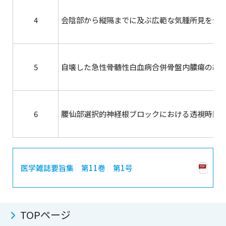
4
会陰部から縦隔までに及ぶ広範な気腫所見を伴っ
5
自壊した急性骨髄性白血病合併骨盤内膿瘍の経
6
腰仙部選択的神経根ブロックにおける透視時間
医学雑誌要旨集 第11巻 第1号
TOPページ