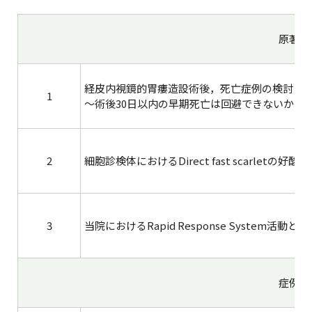
原著論
経皮内視鏡的胃瘻造設術後，死亡症例の検討
1
～術後30日以内の早期死亡は回避できないか～
2
細胞診検体におけるDirect fast scarletの好
3
当院におけるRapid Response System活動と課
症例報