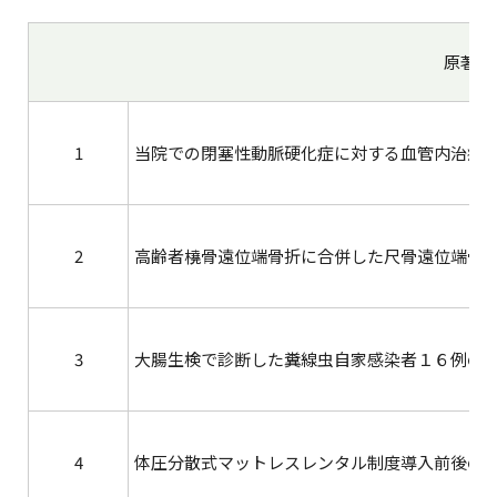
原著論
1
当院での閉塞性動脈硬化症に対する血管内治療
2
高齢者橈骨遠位端骨折に合併した尺骨遠位端骨
3
大腸生検で診断した糞線虫自家感染者１６例の
4
体圧分散式マットレスレンタル制度導入前後の