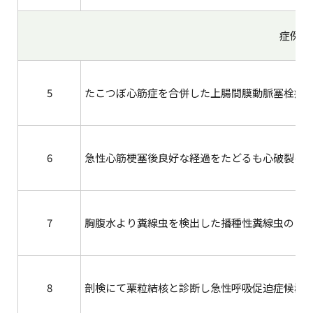
症例報
5
たこつぼ心筋症を合併した上腸間膜動脈塞栓症
6
急性心筋梗塞後良好な経過をたどるも心破裂に
7
胸腹水より糞線虫を検出した播種性糞線虫の１
8
剖検にて栗粒結核と診断し急性呼吸促迫症候群