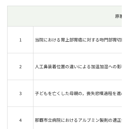
原著論
1
当院における胃上部胃癌に対する吻門部胃切除
2
人工鼻装着位置の違いによる加温加湿への影響
3
子どもを亡くした母親の，喪失悲嘆過程を進め
4
那覇市立病院におけるアルブミン製剤の適正使