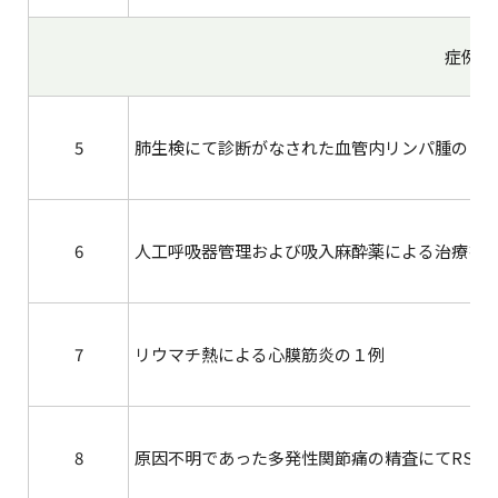
症例報
5
肺生検にて診断がなされた血管内リンパ腫の１
6
人工呼吸器管理および吸入麻酔薬による治療を
7
リウマチ熱による心膜筋炎の１例
8
原因不明であった多発性関節痛の精査にてRS3P