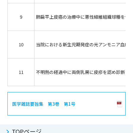
9
肺扁平上皮癌の治療中に悪性線維組織球種を合
10
当院における新生児期発症の光アンモニア血床
11
不明熱の経過中に両側乳房に皮疹を認め診断し
医学雑誌要旨集 第3巻 第1号
TOPページ