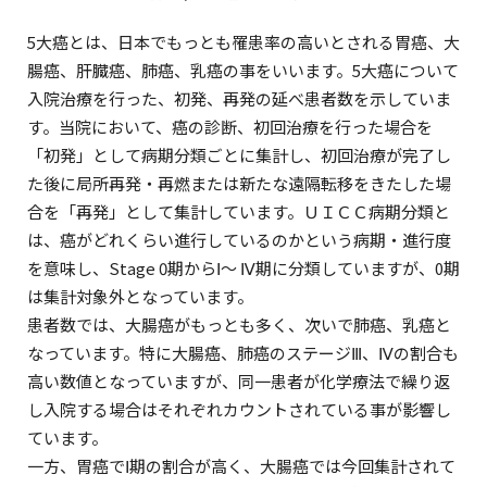
5大癌とは、日本でもっとも罹患率の高いとされる胃癌、大
腸癌、肝臓癌、肺癌、乳癌の事をいいます。5大癌について
入院治療を行った、初発、再発の延べ患者数を示していま
す。当院において、癌の診断、初回治療を行った場合を
「初発」として病期分類ごとに集計し、初回治療が完了し
た後に局所再発・再燃または新たな遠隔転移をきたした場
合を「再発」として集計しています。ＵＩＣＣ病期分類と
は、癌がどれくらい進行しているのかという病期・進行度
を意味し、Stage 0期からⅠ～ Ⅳ期に分類していますが、0期
は集計対象外となっています。
患者数では、大腸癌がもっとも多く、次いで肺癌、乳癌と
なっています。特に大腸癌、肺癌のステージⅢ、Ⅳの割合も
高い数値となっていますが、同一患者が化学療法で繰り返
し入院する場合はそれぞれカウントされている事が影響し
ています。
一方、胃癌でⅠ期の割合が高く、大腸癌では今回集計されて