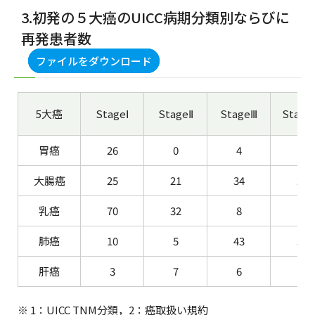
3.初発の５大癌のUICC病期分類別ならびに
再発患者数
ファイルをダウンロード
5大癌
StageⅠ
StageⅡ
StageⅢ
Stag
胃癌
26
0
4
13
大腸癌
25
21
34
25
乳癌
70
32
8
3
肺癌
10
5
43
57
肝癌
3
7
6
1
※ 1：UICC TNM分類，2：癌取扱い規約