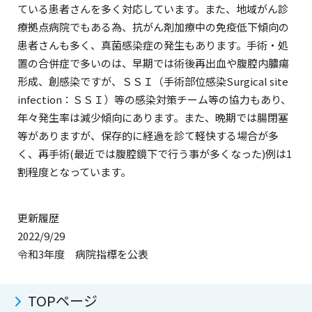
ている患者さんを多く対応しています。また、地域がん診
療拠点病院でもある為、抗がん剤加療中の免疫低下傾向の
患者さんも多く、真菌感染症の発生もあります。手術・処
置の合併症で多いのは、早期では術後再出血や腹腔内膿瘍
形成、創感染ですが、ＳＳＩ（手術部位感染Surgical site
infection：ＳＳＩ）等の感染対策チーム等の協力もあり、
年々発生率は減少傾向にあります。また、晩期では腸閉塞
等がありますが、保存的に経過を診て軽快する場合が多
く、再手術(最近では腹腔鏡下で行う事が多くなった)例は1
割程度となっています。
更新履歴
2022/9/29
令和3年度 病院指標を公表
TOPページ