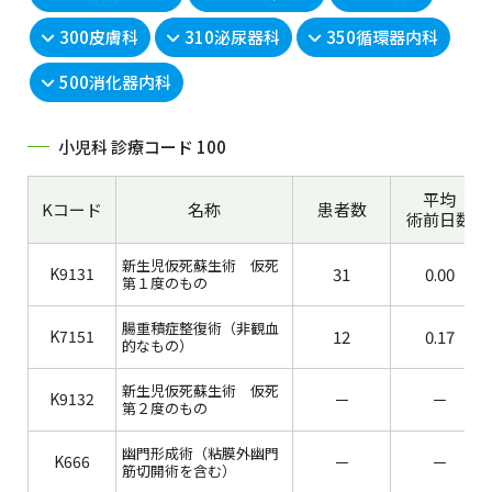
300皮膚科
310泌尿器科
350循環器内科
500消化器内科
小児科 診療コード 100
平均
Kコード
名称
患者数
術前日数
新生児仮死蘇生術 仮死
K9131
31
0.00
第１度のもの
腸重積症整復術（非観血
K7151
12
0.17
的なもの）
新生児仮死蘇生術 仮死
K9132
－
－
第２度のもの
幽門形成術（粘膜外幽門
K666
－
－
筋切開術を含む）