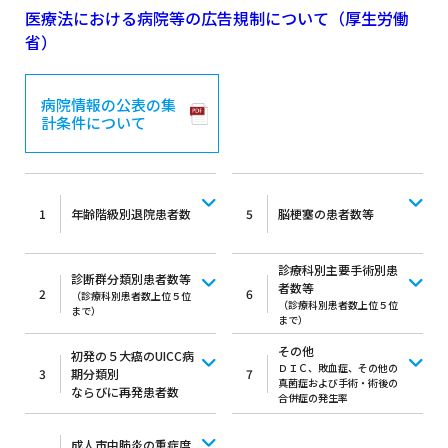
医療法における病院等の広告規制について（厚生労働
省）
病院情報の公表の集
計条件について
1
年齢階級別退院患者数
5
脳梗塞の患者数等
診療科別主要手術別患
診断群分類別患者数等
者数等
2
6
（診療科別患者数上位５位
（診療科別患者数上位５位
まで）
まで）
その他
初発の５大癌のUICC病
ＤＩＣ、敗血症、その他の
3
期分類別
7
真菌症および手術・術後の
ならびに再発患者数
合併症の発生率
成人市中肺炎の重症度