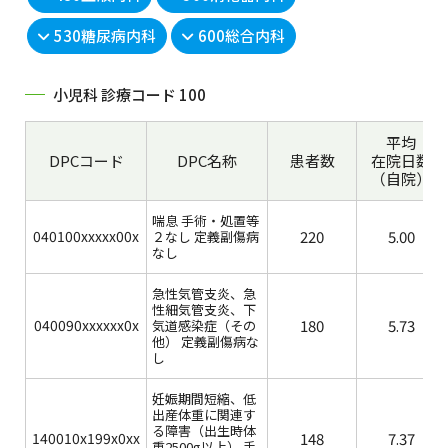
530糖尿病内科
600総合内科
小児科 診療コード 100
平均
DPCコード
DPC名称
患者数
在院日数
（自院）
喘息 手術・処置等
040100xxxxx00x
220
5.00
２なし 定義副傷病
なし
急性気管支炎、急
性細気管支炎、下
040090xxxxxx0x
180
5.73
気道感染症（その
他） 定義副傷病な
し
妊娠期間短縮、低
出産体重に関連す
る障害（出生時体
140010x199x0xx
148
7.37
重2500g以上） 手