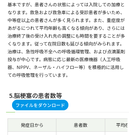
基本ですが、患者さんの状態によっては入院しての加療と
なります。救急および救急車による受診患者が多いため、
中等症以上の患者さんが多く見られます。また、重症度が
あがるにつれて平均年齢も高くなる傾向があり、さらには
治療終了後の受け入れ先の調整にも時間を要することが多
くなります。従って在院日数も延びる傾向がみられます。
治療は、急性呼吸不全への呼吸循環管理、および点滴薬剤
投与が中心です。病態に応じ最新の医療機器（人工呼吸
器、NPPV、ネーザル・ハイフロー等）を積極的に活用し
ての呼吸管理を行っています。
5.脳梗塞の患者数等
ファイルをダウンロード
発症日から
患者数
平均在院