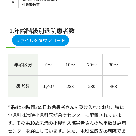
4
別患者数等
1.年齢階級別退院患者数
ファイルをダウンロード
年齢区分
0～
10～
20～
30～
4
患者数
1,407
288
280
468
68
当院は24時間365日救急患者さんを受け入れており、特に
小児科は常時小児科医が急病センターに配置されていま
す。その為10歳未満の小児科入院患者さんの約半数は急病
センターを経由しています。また、地域医療支援病院であ