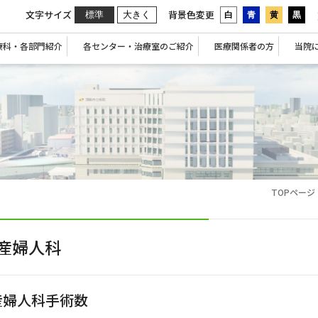
文字サイズ
背景色変更
標準
大きく
白
青
黄
黒
療科・各部門紹介
各センター・治療室のご紹介
医療関係者の方
当院
TOPページ
産婦人科
産婦人科手術数