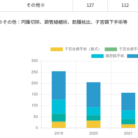
その他※
127
112
※その他：円錐切除、頚管縫縮術、筋腫核出、子宮鏡下手術等