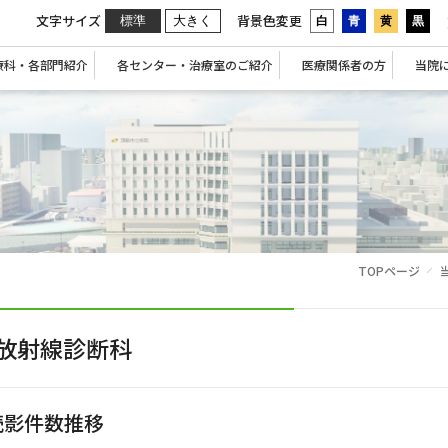
文字サイズ
背景色変更
標準
大きく
白
青
黄
黒
療科・各部門紹介
各センター・治療室のご紹介
医療関係者の方
当院
TOPページ
放射線診断科
読影件数推移