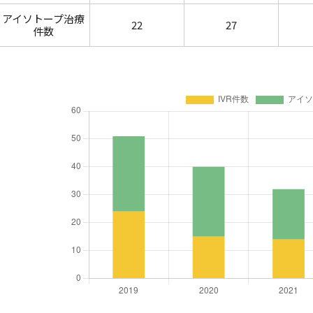
アイソトープ治療
22
27
件数