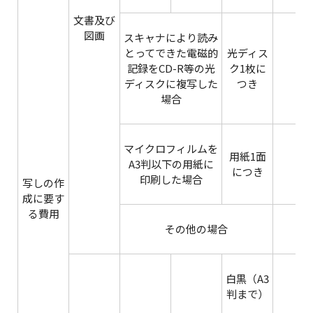
文書及び
図画
スキャナにより読み
とってできた電磁的
光ディス
記録をCD-R等の光
ク1枚に
ディスクに複写した
つき
場合
マイクロフィルムを
用紙1面
A3判以下の用紙に
につき
印刷した場合
写しの作
成に要す
る費用
その他の場合
白黒（A3
判まで）