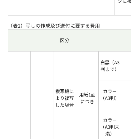
クに複写
（表2）写しの作成及び送付に要する費用
区分
白黒（A3
判まで）
複写機に
カラー
用紙1面
より複写
（A3判）
につき
した場合
カラー
（A3判未
満）