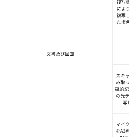
複写機
により
複写し
た場合
文書及び図画
スキャナ
み取って
磁的記録を
の光ディ
写した
マイクロ
をA3判以