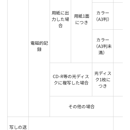
用紙に出
カラー
用紙1面
力した場
（A3判）
につき
合
カラー
電磁的記
（A3判未
録
満）
光ディス
CD-R等の光ディス
ク1枚に
クに複写した場合
つき
その他の場合
写しの送