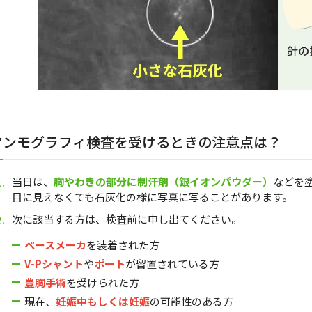
マンモグラフィ検査を受けるときの注意点は？
当日は、
胸やわきの部分に制汗剤（銀イオンパウダー）
などを
目に見えなくても石灰化の様に写真に写ることがあります。
次に該当する方は、検査前に申し出てください。
ペースメーカ
を装着された方
V-Pシャント
や
ポート
が留置されている方
豊胸手術
を受けられた方
現在、
妊娠中もしくは妊娠
の可能性のある方