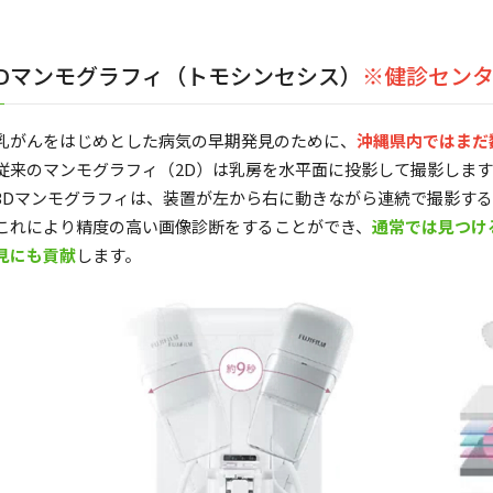
3Dマンモグラフィ（トモシンセシス）
※健診センタ
乳がんをはじめとした病気の早期発見のために、
沖縄県内ではまだ
従来のマンモグラフィ（2D）は乳房を水平面に投影して撮影します
3Dマンモグラフィは、装置が左から右に動きながら連続で撮影す
これにより精度の高い画像診断をすることができ、
通常では見つけ
見にも貢献
します。