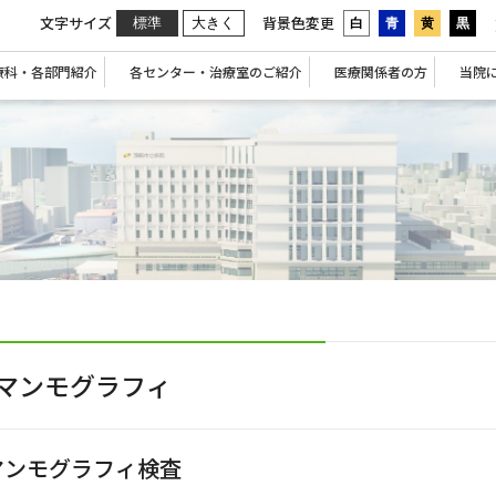
文字サイズ
背景色変更
標準
大きく
白
青
黄
黒
療科・各部門紹介
各センター・治療室のご紹介
医療関係者の方
当院
マンモグラフィ
マンモグラフィ検査