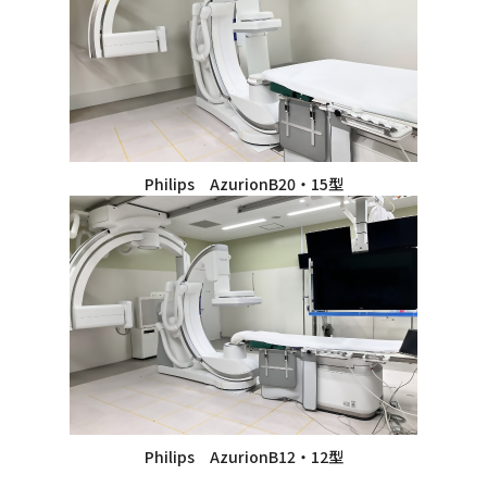
Philips AzurionB20・15型
Philips AzurionB12・12型