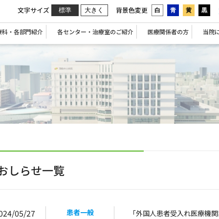
文字サイズ
背景色変更
標準
大きく
白
青
黄
黒
療科・各部門紹介
各センター・治療室のご紹介
医療関係者の方
当院
おしらせ一覧
024/05/27
患者一般
「外国人患者受入れ医療機関