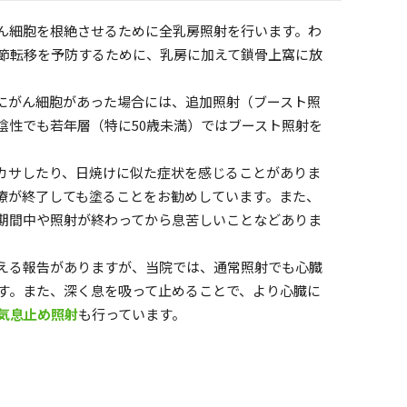
ん細胞を根絶させるために全乳房照射を行います。わ
節転移を予防するために、乳房に加えて鎖骨上窩に放
にがん細胞があった場合には、追加照射（ブースト照
陰性でも若年層（特に50歳未満）ではブースト照射を
カサしたり、日焼けに似た症状を感じることがありま
療が終了しても塗ることをお勧めしています。また、
期間中や照射が終わってから息苦しいことなどありま
える報告がありますが、当院では、通常照射でも心臓
す。また、深く息を吸って止めることで、より心臓に
気息止め照射
も行っています。