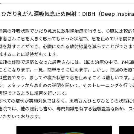
ひだり乳がん深吸気息止め照射：DIBH（Deep Inspiratio
通常の呼吸状態でひだり乳房に放射線治療を行うと、心臓に比較的
患者さんに息を大きく吸ってもらった状態で、息を止めている間に
離を離すことができ、心臓にあたる放射線量を減らすことができま
減することに期待がもてます。
医師の診察で適応となった患者さんには、1回の治療の中で、約4回
ことになります。一見、簡単そうに思えます。しかし、毎回の治療
は重要であり、ましてや寝た状態で息を止めることは難しいです。
す。スタッフから息止めの説明を聞いて、そのトレーニングを行う
再現できるように練習を行います。
すべての症例が実施対象ではなく、患者さんひとりひとりの状態に
当院では、他の照射も含め、専門知識を有する経験豊富な医師、ス
いただいております。