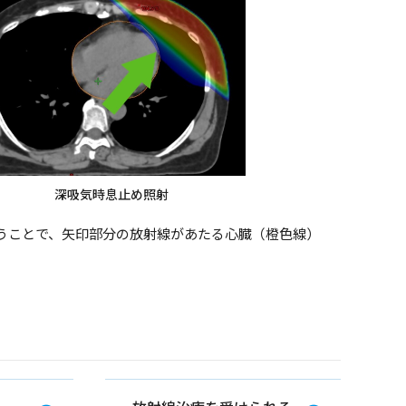
深吸気時息止め照射
うことで、矢印部分の放射線があたる心臓（橙色線）