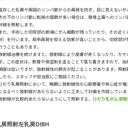
温存した乳房や周囲のリンパ節からの再発を防ぎ、目に見えないが
きの下のリンパ節に転移の個数が多い場合は、鎖骨上窩へのリンパ
射線を照射します。
また、手術した切除部の断端にがん細胞が残っていたり、その近く
射）を行います。局所再発を抑える効果が高いことから、切除部が
行うこともあります。
放射線治療を続けますと、放射線により皮膚が赤くなったり、カサ
す。この症状は、軟膏や保湿剤を塗ることで落ち着きますので、治
頻度は低いですが、放射線性の肺炎が起こることがあります。照射
したら、スタッフや担当医にご相談ください。
ひだり乳房照射において、晩期に放射線性の心筋梗塞や狭心症が増
になるべく放射線があたらないように工夫して計画を作成していま
放射線が比較的あたらないようにして照射する、
ひだり乳がん深吸
乳房照射左乳房DIBH