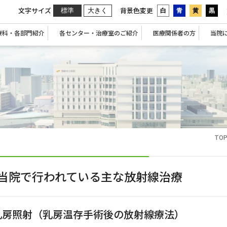
文字サイズ
背景色変更
標準
大きく
白
青
黄
黒
療科・各部門紹介
各センター・治療室のご紹介
医療関係者の方
当院
TO
当院で行われている主な放射線治療
乳房照射（乳房温存手術後の放射線療法）