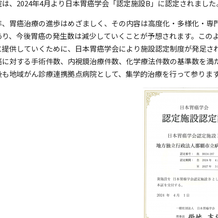
院は、2024年4月より日本胃癌学会「認定施設B」に認定されました
年、胃癌治療の進歩はめざましく、その内容は高度化・多様化・専
あり、今後胃癌の発生数は減少していくことが予想されます。この
に提供していくために、日本胃癌学会により施設認定制度が発足さ
癌に対する手術件数、内視鏡治療件数、化学療法件数の基準数を満
後も地域がん診療連携拠点病院として、集学的治療を行って参りま