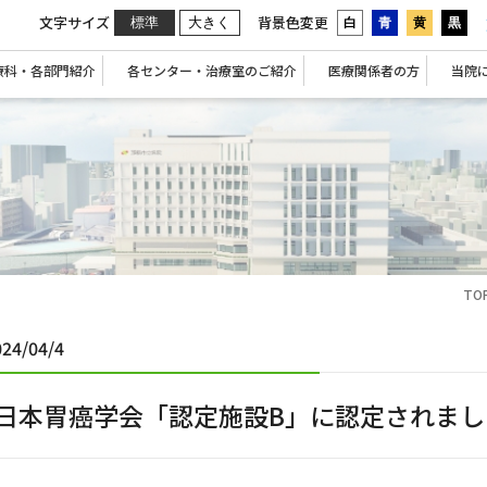
文字サイズ
背景色変更
標準
大きく
白
青
黄
黒
療科・各部門紹介
各センター・治療室のご紹介
医療関係者の方
当院
TO
024/04/4
日本胃癌学会「認定施設B」に認定されまし