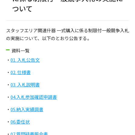
ついて
スタッフエリア関連什器 一式購入に係る制限付一般競争入札
の実施について、以下のとおり公告する。
資料一覧
・
01. 入札公告文
・
02. 仕様書
・
03. 入札説明書
・
04.入札参加確認申請書
・
05.納入実績調書
・
06.委任状
・
07.質問疑義照会書