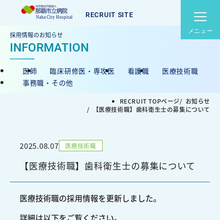
RECRUIT SITE
メニュー
募集職種
採用情報のお知らせ
私たちについて
医師
臨床研修医・専攻医
看護職
医療技術職
ボイス＆トーク
事務職・その他
RECRUIT TOPページ
お知らせ
働く環境・制度
【医療技術職】歯科衛生士の募集について
那覇市立病院メインサイ
交通アクセス
ト
2025.08.07
医療技術職
病院概要
病院指標
【医療技術職】歯科衛生士の募集について
医療技術職の採用情報を更新しました。
CONTACT
詳細は以下をご覧ください。