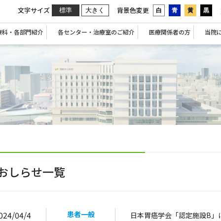
文字サイズ
背景色変更
標準
大きく
白
青
黄
黒
療科・各部門紹介
各センター・治療室のご紹介
医療関係者の方
当院
おしらせ一覧
024/04/4
患者一般
日本胃癌学会「認定施設B」