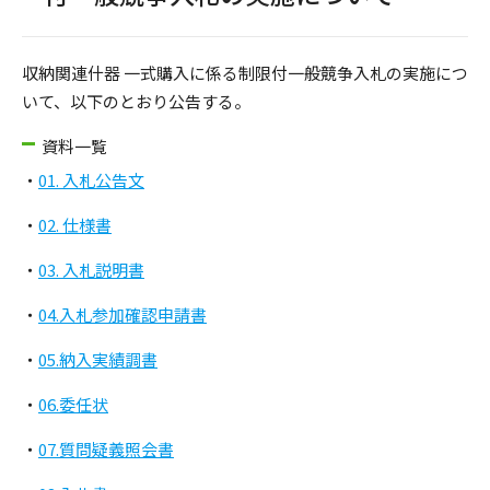
収納関連什器 一式購入に係る制限付一般競争入札の実施につ
いて、以下のとおり公告する。
資料一覧
・
01. 入札公告文
・
02. 仕様書
・
03. 入札説明書
・
04.入札参加確認申請書
・
05.納入実績調書
・
06.委任状
・
07.質問疑義照会書