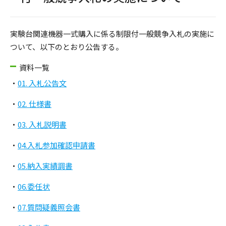
実験台関連機器一式購入に係る制限付一般競争入札の実施に
ついて、以下のとおり公告する。
資料一覧
・
01. 入札公告文
・
02. 仕様書
・
03. 入札説明書
・
04.入札参加確認申請書
・
05.納入実績調書
・
06.委任状
・
07.質問疑義照会書