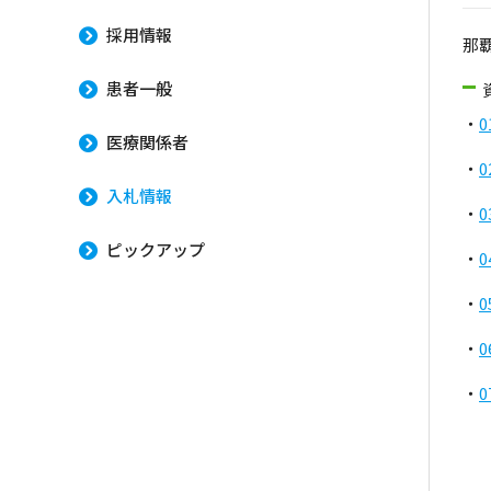
採用情報
那
患者一般
・
医療関係者
・
入札情報
・
0
ピックアップ
・
・
0
・
0
・