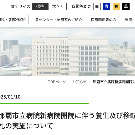
文字サイズ
背景色変更
標準
大きく
白
青
黄
黒
療科・各部門紹介
各センター・治療室のご紹介
医療関係者の方
当院
TOPページ
お知らせ
那覇市立病院新病院開院
025/01/10
那覇市立病院新病院開院に伴う養生及び移
札の実施について