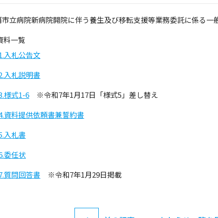
覇市立病院新病院開院に伴う養生及び移転支援等業務委託に係る一
資料一覧
01.入札公告文
02.入札説明書
3.様式1-6
※令和7年1月17日「様式5」差し替え
04.資料提供依頼書兼誓約書
5.入札書
6.委任状
07.質問回答書
※令和7年1月29日掲載