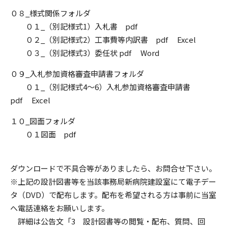
０８_様式関係フォルダ
０１_（別記様式1）入札書 pdf
０２_（別記様式2）工事費等内訳書 pdf Excel
０３_（別記様式3）委任状 pdf Word
０９_入札参加資格審査申請書フォルダ
０１_（別記様式4～6）入札参加資格審査申請書
pdf Excel
１０_図面フォルダ
０１図面 pdf
ダウンロードで不具合等がありましたら、お問合せ下さい。
※上記の設計図書等を当該事務局新病院建設室にて電子デー
タ（DVD）で配布します。配布を希望される方は事前に当室
へ電話連絡をお願いします。
詳細は公告文「3 設計図書等の閲覧・配布、質問、回