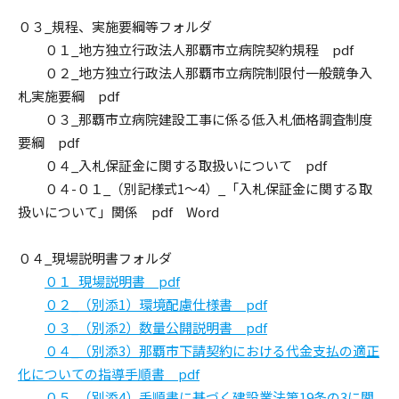
０３_規程、実施要綱等フォルダ
０１_地方独立行政法人那覇市立病院契約規程 pdf
０２_地方独立行政法人那覇市立病院制限付一般競争入
札実施要綱 pdf
０３_那覇市立病院建設工事に係る低入札価格調査制度
要綱 pdf
０４_入札保証金に関する取扱いについて pdf
０４-０１_（別記様式1～4）_「入札保証金に関する取
扱いについて」関係 pdf Word
０４_現場説明書フォルダ
０１_現場説明書 pdf
０２_（別添1）環境配慮仕様書 pdf
０３_（別添2）数量公開説明書 pdf
０４_（別添3）那覇市下請契約における代金支払の適正
化についての指導手順書 pdf
０５_（別添4）手順書に基づく建設業法第19条の3に関