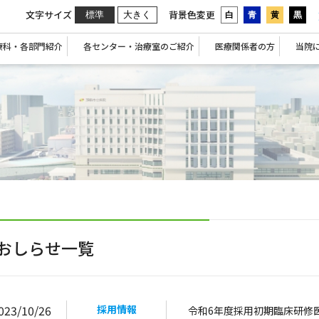
文字サイズ
背景色変更
標準
大きく
白
青
黄
黒
療科・各部門紹介
各センター・治療室のご紹介
医療関係者の方
当院
おしらせ一覧
023/10/26
採用情報
令和6年度採用初期臨床研修