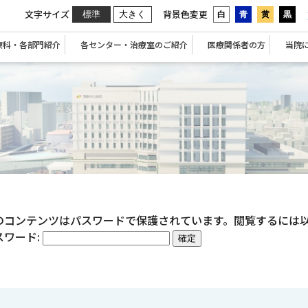
文字サイズ
背景色変更
標準
大きく
白
青
黄
黒
療科・各部門紹介
各センター・治療室のご紹介
医療関係者の方
当院
のコンテンツはパスワードで保護されています。閲覧するには
スワード: