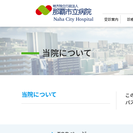
受診案内
診
当院について
当院について
こ
パ