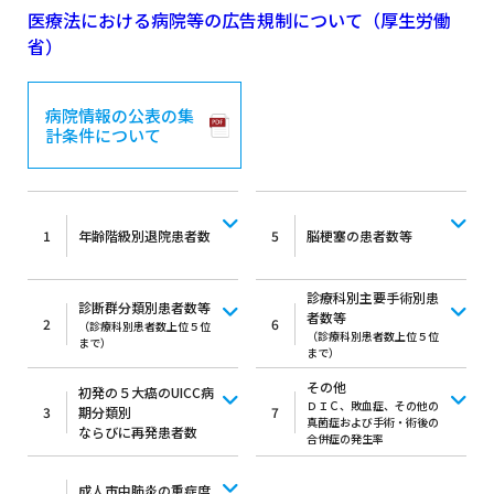
医療法における病院等の広告規制について（厚生労働
省）
病院情報の公表の集
計条件について
1
年齢階級別退院患者数
5
脳梗塞の患者数等
診療科別主要手術別患
診断群分類別患者数等
者数等
2
6
（診療科別患者数上位５位
（診療科別患者数上位５位
まで）
まで）
その他
初発の５大癌のUICC病
ＤＩＣ、敗血症、その他の
3
期分類別
7
真菌症および手術・術後の
ならびに再発患者数
合併症の発生率
成人市中肺炎の重症度