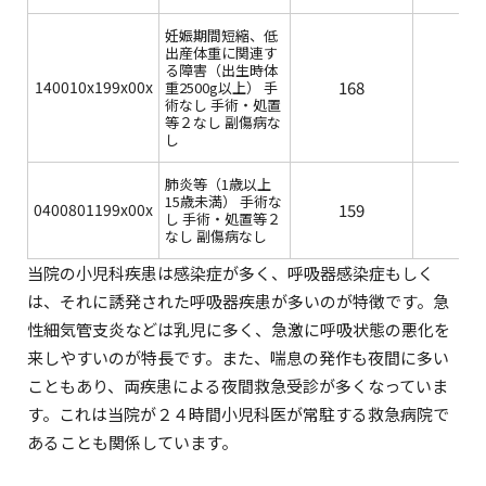
妊娠期間短縮、低
出産体重に関連す
る障害（出生時体
140010x199x00x
168
7.3
重2500g以上） 手
術なし 手術・処置
等２なし 副傷病な
し
肺炎等（1歳以上
15歳未満） 手術な
0400801199x00x
159
5.1
し 手術・処置等２
なし 副傷病なし
当院の小児科疾患は感染症が多く、呼吸器感染症もしく
は、それに誘発された呼吸器疾患が多いのが特徴です。急
性細気管支炎などは乳児に多く、急激に呼吸状態の悪化を
来しやすいのが特長です。また、喘息の発作も夜間に多い
こともあり、両疾患による夜間救急受診が多くなっていま
す。これは当院が２４時間小児科医が常駐する救急病院で
あることも関係しています。