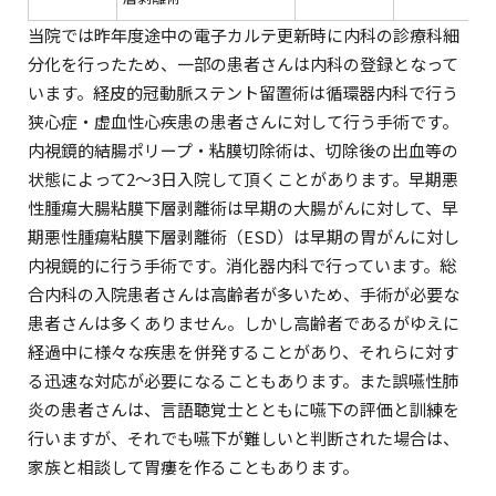
当院では昨年度途中の電子カルテ更新時に内科の診療科細
分化を行ったため、一部の患者さんは内科の登録となって
います。経皮的冠動脈ステント留置術は循環器内科で行う
狭心症・虚血性心疾患の患者さんに対して行う手術です。
内視鏡的結腸ポリープ・粘膜切除術は、切除後の出血等の
状態によって2～3日入院して頂くことがあります。早期悪
性腫瘍大腸粘膜下層剥離術は早期の大腸がんに対して、早
期悪性腫瘍粘膜下層剥離術（ESD）は早期の胃がんに対し
内視鏡的に行う手術です。消化器内科で行っています。総
合内科の入院患者さんは高齢者が多いため、手術が必要な
患者さんは多くありません。しかし高齢者であるがゆえに
経過中に様々な疾患を併発することがあり、それらに対す
る迅速な対応が必要になることもあります。また誤嚥性肺
炎の患者さんは、言語聴覚士とともに嚥下の評価と訓練を
行いますが、それでも嚥下が難しいと判断された場合は、
家族と相談して胃瘻を作ることもあります。