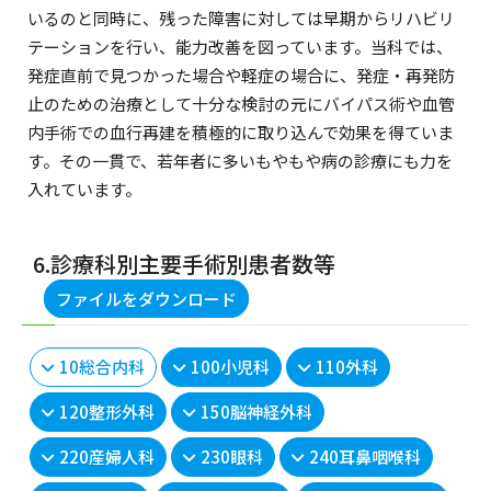
いるのと同時に、残った障害に対しては早期からリハビリ
テーションを行い、能力改善を図っています。当科では、
発症直前で見つかった場合や軽症の場合に、発症・再発防
止のための治療として十分な検討の元にバイパス術や血管
内手術での血行再建を積極的に取り込んで効果を得ていま
す。その一貫で、若年者に多いもやもや病の診療にも力を
入れています。
6.診療科別主要手術別患者数等
ファイルをダウンロード
10総合内科
100小児科
110外科
120整形外科
150脳神経外科
220産婦人科
230眼科
240耳鼻咽喉科