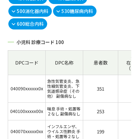
500消化器内科
530糖尿病内科
600総合内科
小児科 診療コード 100
平
DPCコード
DPC名称
患者数
在院
（自
急性気管支炎、急
性細気管支炎、下
040090xxxxxx0x
351
5.4
気道感染症（その
他） 副傷病なし
喘息 手術・処置等
040100xxxxx00x
253
4.7
２なし 副傷病なし
インフルエンザ、
040070xxxxx0xx
199
4.9
ウイルス性肺炎 手
術・処置等２なし