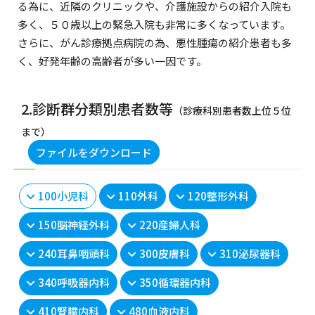
る為に、近隣のクリニックや、介護施設からの紹介入院も
多く、５０歳以上の緊急入院も非常に多くなっています。
さらに、がん診療拠点病院の為、悪性腫瘍の紹介患者も多
く、好発年齢の高齢者が多い一因です。
2.診断群分類別患者数等
（診療科別患者数上位５位
まで）
ファイルをダウンロード
100小児科
110外科
120整形外科
150脳神経外科
220産婦人科
240耳鼻咽頭科
300皮膚科
310泌尿器科
340呼吸器内科
350循環器内科
410腎臓内科
480血液内科