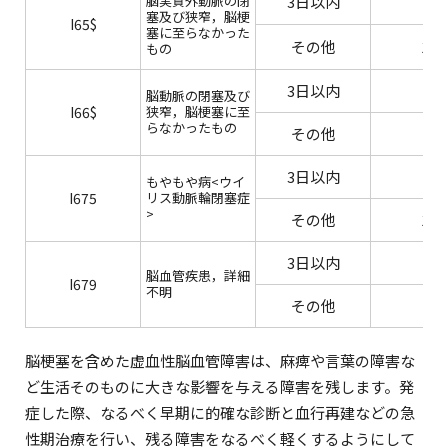
脳実質外動脈の閉
3日以内
‐
塞及び狭窄，脳梗
I65$
塞に至らなかった
その他
15
もの
3日以内
‐
脳動脈の閉塞及び
I66$
狭窄，脳梗塞に至
らなかったもの
その他
‐
3日以内
もやもや病<ウイ
I675
リス動脈輪閉塞症
>
その他
15
3日以内
‐
脳血管疾患，詳細
I679
不明
その他
‐
脳梗塞を含めた虚血性脳血管障害は、麻痺や言葉の障害な
ど生活そのものに大きな影響を与える障害を残します。発
症した際、なるべく早期に的確な診断と血行再建などの急
性期治療を行い、残る障害をなるべく軽くするようにして