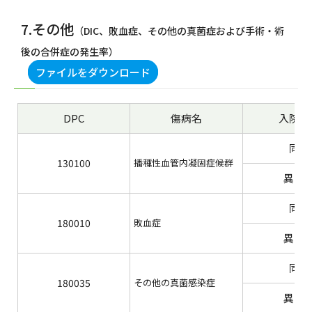
7.その他
（DIC、敗血症、その他の真菌症および手術・術
後の合併症の発生率）
ファイルをダウンロード
DPC
傷病名
入院契
同一
130100
播種性血管内凝固症候群
異な
同一
180010
敗血症
異な
同一
180035
その他の真菌感染症
異な