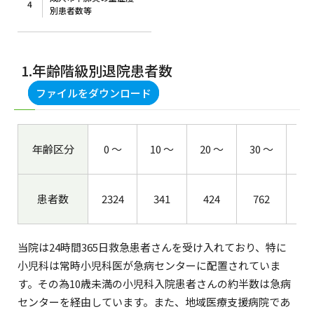
4
別患者数等
1.年齢階級別退院患者数
ファイルをダウンロード
年齢区分
0 ～
10 ～
20 ～
30 ～
40
患者数
2324
341
424
762
77
当院は24時間365日救急患者さんを受け入れており、特に
小児科は常時小児科医が急病センターに配置されていま
す。その為10歳未満の小児科入院患者さんの約半数は急病
センターを経由しています。また、地域医療支援病院であ