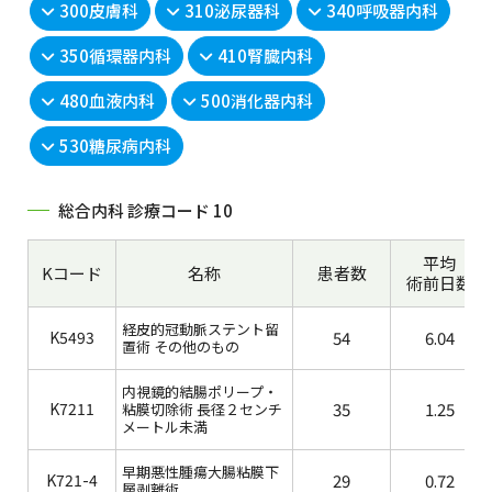
300皮膚科
310泌尿器科
340呼吸器内科
350循環器内科
410腎臓内科
480血液内科
500消化器内科
530糖尿病内科
総合内科 診療コード 10
平均
Kコード
名称
患者数
術前日数
経皮的冠動脈ステント留
K5493
54
6.04
置術 その他のもの
内視鏡的結腸ポリープ・
K7211
35
1.25
粘膜切除術 長径２センチ
メートル未満
早期悪性腫瘍大腸粘膜下
K721-4
29
0.72
層剥離術