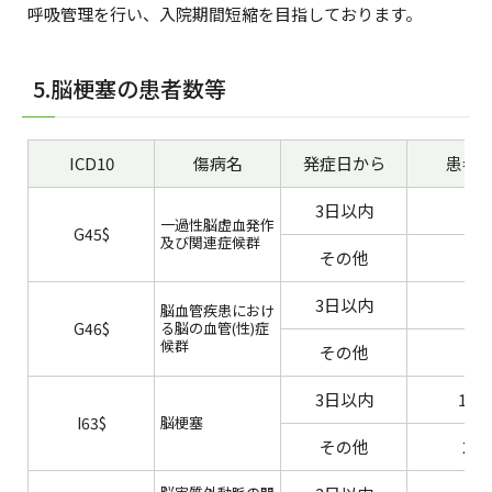
呼吸管理を行い、入院期間短縮を目指しております。
5.脳梗塞の患者数等
ICD10
傷病名
発症日から
患者
3日以内
‐
一過性脳虚血発作
G45$
及び関連症候群
その他
‐
3日以内
脳血管疾患におけ
G46$
る脳の血管(性)症
候群
その他
3日以内
163
I63$
脳梗塞
その他
21