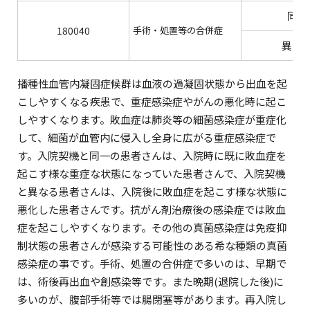
同一
180040
手術・処置等の合併症
異な
播種性血管内凝固症候群は血液の過凝固状態から出血を起
こしやすくなる疾患で、重症感染症やがんの悪化時に起こ
しやすくなります。敗血症は肺炎等の細菌感染症が重症化
して、細菌が血管内に侵入し全身に広がる重症感染症で
す。入院契機と同一の患者さんは、入院時に既に敗血症を
起こす様な重症な状態になっていた患者さんで、入院契機
と異なる患者さんは、入院後に敗血症を起こす様な状態に
悪化した患者さんです。抗がん剤治療後の感染症では敗血
症を起こしやすくなります。その他の真菌感染症は免疫抑
制状態の患者さんが感染する可能性のある希な種類の真菌
感染症の事です。手術、処置の合併症で多いのは、早期で
は、術後再出血や創感染等です。また晩期(退院した後)に
多いのが、腹部手術等では腸閉塞等があります。再入院し