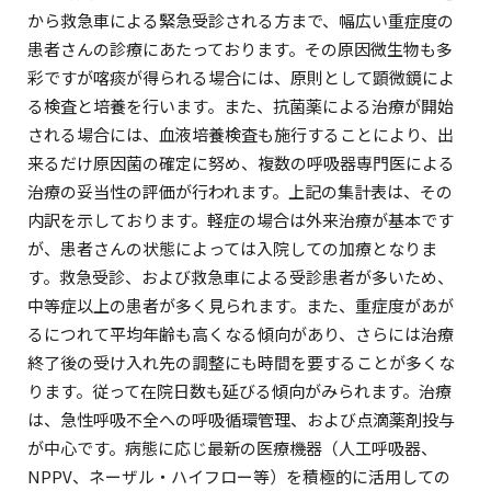
から救急車による緊急受診される方まで、幅広い重症度の
患者さんの診療にあたっております。その原因微生物も多
彩ですが喀痰が得られる場合には、原則として顕微鏡によ
る検査と培養を行います。また、抗菌薬による治療が開始
される場合には、血液培養検査も施行することにより、出
来るだけ原因菌の確定に努め、複数の呼吸器専門医による
治療の妥当性の評価が行われます。上記の集計表は、その
内訳を示しております。軽症の場合は外来治療が基本です
が、患者さんの状態によっては入院しての加療となりま
す。救急受診、および救急車による受診患者が多いため、
中等症以上の患者が多く見られます。また、重症度があが
るにつれて平均年齢も高くなる傾向があり、さらには治療
終了後の受け入れ先の調整にも時間を要することが多くな
ります。従って在院日数も延びる傾向がみられます。治療
は、急性呼吸不全への呼吸循環管理、および点滴薬剤投与
が中心です。病態に応じ最新の医療機器（人工呼吸器、
NPPV、ネーザル・ハイフロー等）を積極的に活用しての