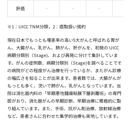
肝癌
‐
‐
‐
‐
※1：UICC TNM分類，2：癌取扱い規約
現在日本でもっとも罹患率の高い5大がんと呼ばれる胃が
ん、大腸がん、乳がん、肺がん、肝がんを、初発の UICC
病期分類別（Stage)、および再発に分けて集計していま
す。がんの症例数、病期分類別（Stage)を調べることでそ
の病院がどの程度がん治療を行っているか、またがん診療
の幅広さを知ることが出来ます。患者数では、大腸がんが
もっとも多く、次いで肺がん、乳がんとなっています。当
院は消化器内科の「早期悪性腫瘍粘膜下層剥離術」の専門
医がおり、消化器がんの早期診断、早期治療に積極的に取
り組んでいます。また、手術、抗がん剤治療、放射線治療
など、患者さんに合わせた集学的治療も実地しています。