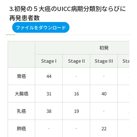
3.初発の５大癌のUICC病期分類別ならびに
再発患者数
ファイルをダウンロード
初発
Stage I
Stage II
Stage III
Stage 
胃癌
44
‐
‐
35
大腸癌
31
16
40
24
乳癌
38
19
‐
21
肺癌
‐
‐
22
72