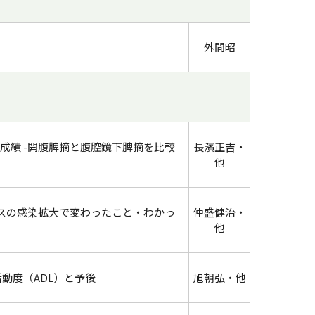
外間昭
成績 -開腹脾摘と腹腔鏡下脾摘を比較
長濱正吉・
他
ルスの感染拡大で変わったこと・わかっ
仲盛健治・
他
動度（ADL）と予後
旭朝弘・他