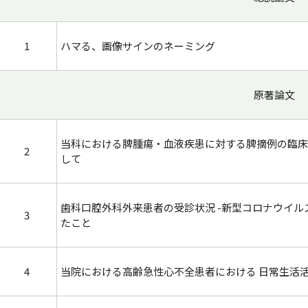
1
ハマる、画像サインのネーミング
原著論文
当科における脾腫瘍・血液疾患に対する脾摘例の臨床
2
して
歯科口腔外科外来患者の受診状況 -新型コロナウイ
3
たこと
4
当院における高齢急性心不全患者における 日常生活活