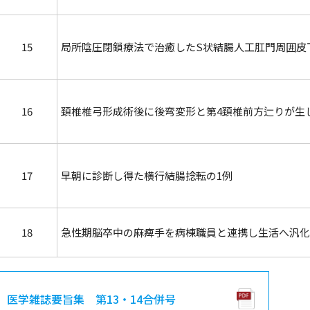
15
局所陰圧閉鎖療法で治癒したS状結腸人工肛門周囲皮
16
頚椎椎弓形成術後に後弯変形と第4頚椎前方辷りが生
17
早朝に診断し得た横行結腸捻転の1例
18
急性期脳卒中の麻痺手を病棟職員と連携し生活へ汎化
医学雑誌要旨集 第13・14合併号