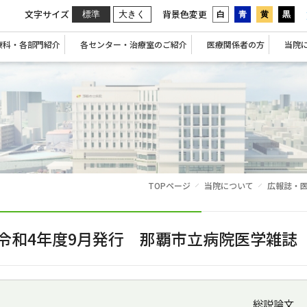
文字サイズ
背景色変更
標準
大きく
白
青
黄
黒
療科・各部門紹介
各センター・治療室のご紹介
医療関係者の方
当院
TOPページ
当院について
広報誌・
令和4年度9月発行 那覇市立病院医学雑誌 
総説論文