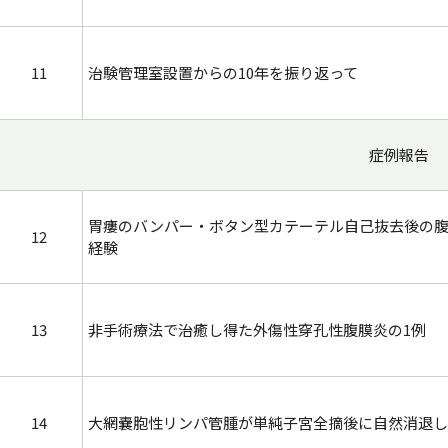
11
治験管理室設置からの10年を振り返って
症例報告
胃瘻のバンパー・ボタン型カテーテル自己抜去後の
12
経験
13
非手術療法で治癒し得た外傷性穿孔性腹膜炎の1例
14
大網嚢胞性リンパ管腫が単純子宮全摘後に自然消退し