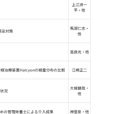
上江洲一
平・他
馬淵仁志・
感染対策
他
高良光・他
射線治療装置Halcyonの線量分布の比較
江崎正二
大城健哉・
状況
他
めの管理栄養士による介入成果
神里泉・他