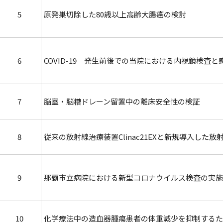
5
原発巣切除した80歳以上高齢大腸癌の検討
6
COVID-19 発生前後での当院における内視鏡検査と
7
脳室・脳槽ドレーン留置中の離床安全性の検証
8
従来の放射線治療装置Clinac21EXと新規導入した放
9
那覇市立病院における新型コロナウイルス検査の実施
10
化学療法中の造血器腫瘍患者の体重減少を抑制するた