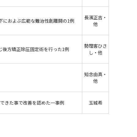
長濱正吉・
下におよぶ広範な難治性創離開の1例
他
勢理客ひさ
じ後方矯正除圧固定術を行った1例
し・他
知念由真・
他
できた事で改善を認めた一事例
玉城希