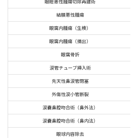
眼瞼悪性腫瘍切除再建術
結膜悪性腫瘍
眼窩内腫瘍（生検）
眼窩内腫瘍（摘出）
眼窩骨折
涙管チューブ挿入術
先天性鼻涙管閉塞
外傷性涙小管断裂
涙嚢鼻腔吻合術（鼻外法）
涙嚢鼻腔吻合術（鼻内法）
眼球内容除去