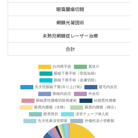
眼窩膿瘍切開
網膜光凝固術
未熟児網膜症レーザー治療
合計