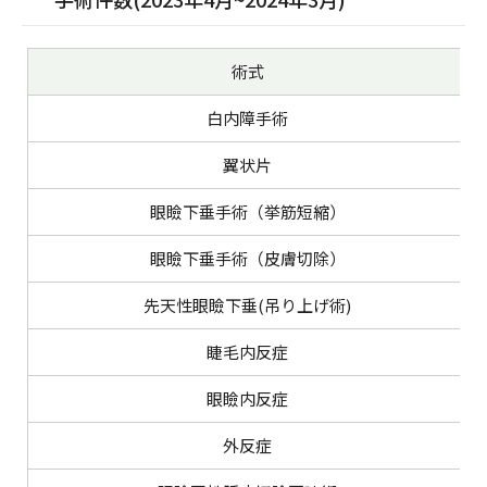
術式
白内障手術
翼状片
眼瞼下垂手術（挙筋短縮）
眼瞼下垂手術（皮膚切除）
先天性眼瞼下垂(吊り上げ術)
睫毛内反症
眼瞼内反症
外反症