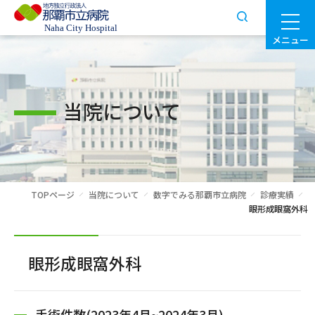
メニュー
当院について
TOPページ
当院について
数字でみる那覇市立病院
診療実績
眼形成眼窩外科
眼形成眼窩外科
手術件数(2023年4月~2024年3月)