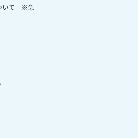
ついて ※急
。