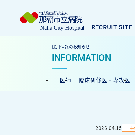
募集職種
RECRUIT SITE
私たちについて
採用情報のお知らせ
ボイス＆トーク
働く環境・制度
那覇市立病院メインサイト
医師
臨床研修医・専攻医
病院概要
2026.04.15
事