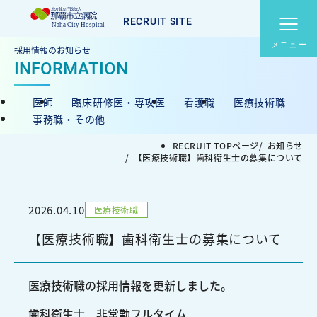
RECRUIT SITE
メニュー
募集職種
採用情報のお知らせ
私たちについて
医師
臨床研修医・専攻医
看護職
医療技術職
ボイス＆トーク
事務職・その他
RECRUIT TOPページ
お知らせ
働く環境・制度
【医療技術職】歯科衛生士の募集について
那覇市立病院メインサイ
交通アクセス
ト
2026.04.10
医療技術職
病院概要
病院指標
【医療技術職】歯科衛生士の募集について
医療技術職の採用情報を更新しました。
CONTACT
歯科衛生士 非常勤フルタイム